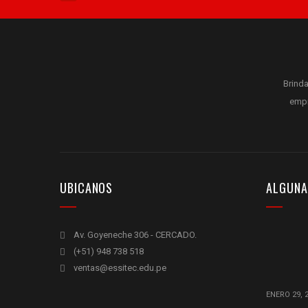
Brinda
empr
UBICANOS
ALGUNA
Av. Goyeneche 306 - CERCADO.
(+51) 948 738 518
ventas@essitec.edu.pe
ENERO 29, 