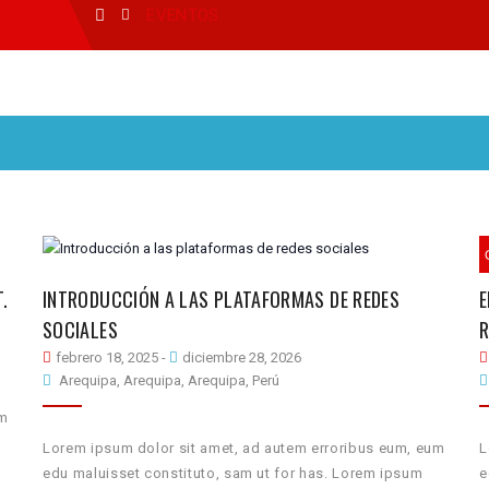
EVENTOS
.
INTRODUCCIÓN A LAS PLATAFORMAS DE REDES
E
SOCIALES
R
febrero 18, 2025
-
diciembre 28, 2026
Arequipa, Arequipa, Arequipa, Perú
um
Lorem ipsum dolor sit amet, ad autem erroribus eum, eum
L
edu maluisset constituto, sam ut for has. Lorem ipsum
e