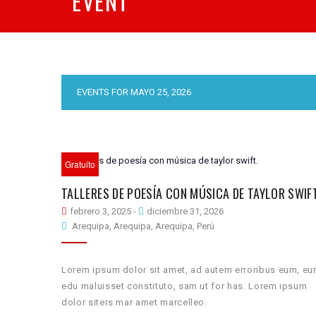
EVENT
EVENTS FOR MAYO 25, 2026
Gratuito
TALLERES DE POESÍA CON MÚSICA DE TAYLOR SWIFT
febrero 3, 2025
-
diciembre 31, 2026
Arequipa, Arequipa, Arequipa, Perú
Lorem ipsum dolor sit amet, ad autem erroribus eum, e
edu maluisset constituto, sam ut for has. Lorem ipsum
dolor siters mar amet marcelleo.