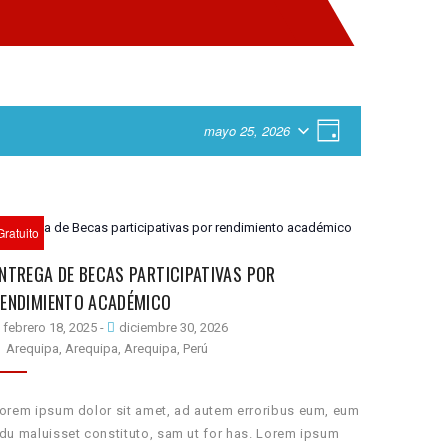
NAVEGACIÓN
NAVEGACIÓN
mayo 25, 2026
Día
SELECCIONAR
DE
DE
FECHA.
VISTAS
VISTAS
DE
Gratuito
EVENTO
NTREGA DE BECAS PARTICIPATIVAS POR
ENDIMIENTO ACADÉMICO
febrero 18, 2025
-
diciembre 30, 2026
Arequipa, Arequipa, Arequipa, Perú
orem ipsum dolor sit amet, ad autem erroribus eum, eum
du maluisset constituto, sam ut for has. Lorem ipsum